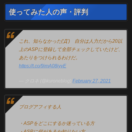
使ってみた人の声・評判
これ、知らなかった(‘Д’) 自分は人力だから20以
上のASPに登録して全部チェックしていたけど、
あたりをつけられるわけだ。
https://t.co/9imA08iyvE
— クロネ (@kuroneblog)
February 27, 2021
ブログアフィする人
・ASPをどこにするか迷っている方
・ASPに何があるか知りたい方