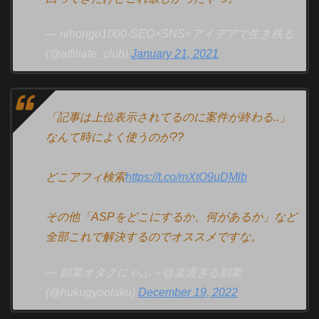
— nihongo1000-SEO×SNS×アイデアで生き残る
(@affiliate_club)
January 21, 2021
「記事は上位表示されてるのに案件が終わる..」
なんて時によく使うのが??
どこアフィ検索
https://t.co/mXtO9uDMlb
その他「ASPをどこにするか、何があるか」など
全部これで解決するのでオススメですな。
— 副業オタクにゃふ～@楽過ぎる副業
(@hukugyootaku)
December 19, 2022