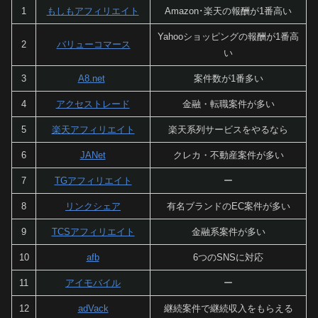
1
もしもアフィリエイト
Amazon･楽天の報酬が1番高い
Yahooショッピングの報酬が1番高
2
バリューコマース
い
3
A8.net
案件数が1番多い
4
アクセストレード
金融・転職案件が多い
5
楽天アフィリエイト
楽天系列サービスをやるなら
6
JANet
クレカ・不動産案件が多い
7
TGアフィリエイト
ー
8
リンクシェア
有名ブランドのEC案件が多い
9
TCSアフィリエイト
金融系案件が多い
10
afb
6つのSNSに対応
11
アイモバイル
ー
12
adVack
継続案件で継続収入をもらえる