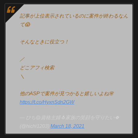
記事が上位表示されているのに案件が終わるなん
て😱
そんなときに役立つ！
／
どこアフィ検索
＼
他のASPで案件が見つかると嬉しいよね🌸
https://t.co/HyxnSdn2GW
— ひち@資格主婦🐧家族の笑顔を守りたい🍀
(@hichi1203)
March 18, 2021