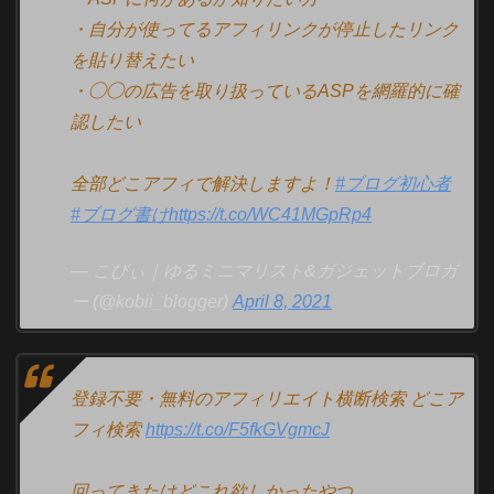
・自分が使ってるアフィリンクが停止したリンク
を貼り替えたい
・◯◯の広告を取り扱っているASPを網羅的に確
認したい
全部どこアフィで解決しますよ！
#ブログ初心者
#ブログ書け
https://t.co/WC41MGpRp4
— こびぃ｜ゆるミニマリスト&ガジェットブロガ
ー (@kobii_blogger)
April 8, 2021
登録不要・無料のアフィリエイト横断検索 どこア
フィ検索
https://t.co/F5fkGVgmcJ
回ってきたけどこれ欲しかったやつ。