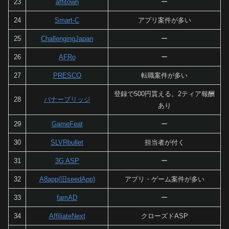
23
affitown
ー
24
Smart-C
アプリ案件が多い
25
ChallengingJapan
ー
26
AFRo
ー
27
PRESCO
転職案件が多い
登録で500円貰える。2ティア報酬
28
バナーブリッジ
あり
29
GameFeat
ー
30
SLVRbullet
担当者が付く
31
3G ASP
ー
32
A8app(旧seedApp)
アプリ・ゲーム案件が多い
33
famAD
ー
34
AffiliateNext
クローズドASP