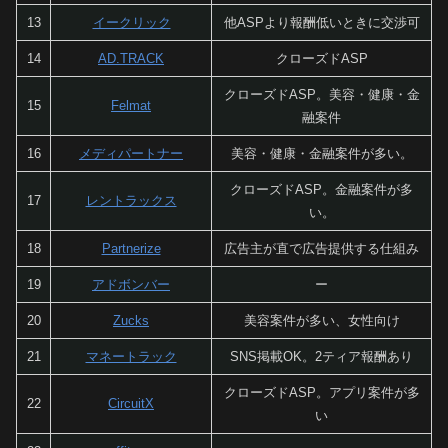
13
イークリック
他ASPより報酬低いときに交渉可
14
AD.TRACK
クローズドASP
クローズドASP。美容・健康・金
15
Felmat
融案件
16
メディパートナー
美容・健康・金融案件が多い。
クローズドASP。金融案件が多
17
レントラックス
い。
18
Partnerize
広告主が直で広告提供する仕組み
19
アドボンバー
ー
20
Zucks
美容案件が多い、女性向け
21
マネートラック
SNS掲載OK。2ティア報酬あり
クローズドASP。アプリ案件が多
22
CircuitX
い