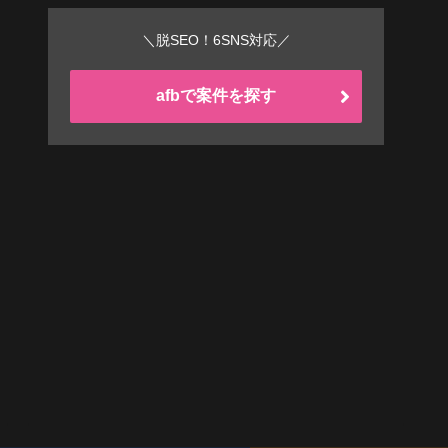
＼脱SEO！6SNS対応／
afbで案件を探す