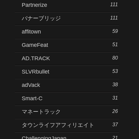
111
Partnerize
111
バナーブリッジ
59
affitown
51
GameFeat
80
AD.TRACK
53
SLVRbullet
38
adVack
31
Smart-C
26
マネートラック
37
タウンライフアフィリエイト
21
ChallengingJapan