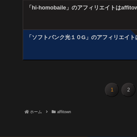
「hi-homobaile」のアフィリエイトはaffit
「ソフトバンク光１０G」のアフィリエイトはaf
1
2
ホーム
affitown