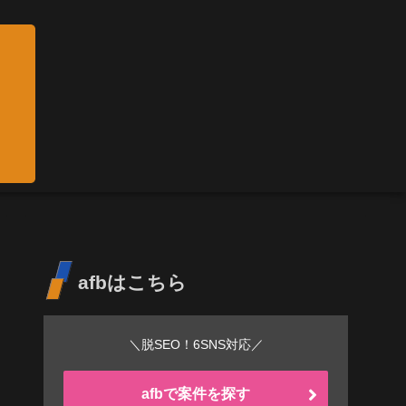
afbはこちら
＼脱SEO！6SNS対応／
afbで案件を探す