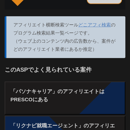
アフィリエイト横断検索ツール
どこアフィ検索
の
プログラム検索結果一覧ページです。
（ウェブ上のコンテンツ内の広告数から、案件が
どのアフィリエイト業者にあるか推定）
このASPでよく見られている案件
「パソナキャリア」のアフィリエイトは
PRESCOにある
「リクナビ就職エージェント」のアフィリエ