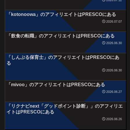
2026.07.12
「kotonoowa」のアフィリエイトはPRESCOにある
2026.07.07
「飲食の転職」のアフィリエイトはPRESCOにある
2026.06.30
「しんぷる保育士」のアフィリエイトはPRESCOにあ
る
2026.06.30
「mivoo」のアフィリエイトはPRESCOにある
2026.06.27
「リクナビnext「グッドポイント診断」」のアフィリエ
イトはPRESCOにある
2026.06.26