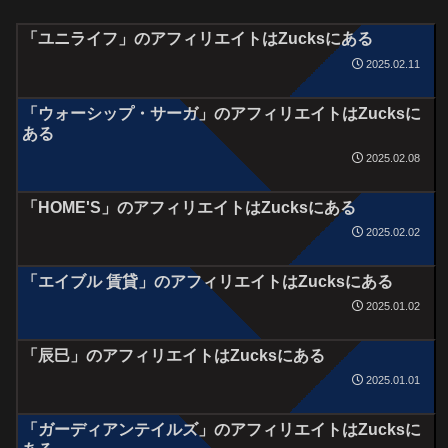
「ユニライフ」のアフィリエイトはZucksにある
2025.02.11
「ウォーシップ・サーガ」のアフィリエイトはZucksに
ある
2025.02.08
「HOME'S」のアフィリエイトはZucksにある
2025.02.02
「エイブル 賃貸」のアフィリエイトはZucksにある
2025.01.02
「辰巳」のアフィリエイトはZucksにある
2025.01.01
「ガーディアンテイルズ」のアフィリエイトはZucksに