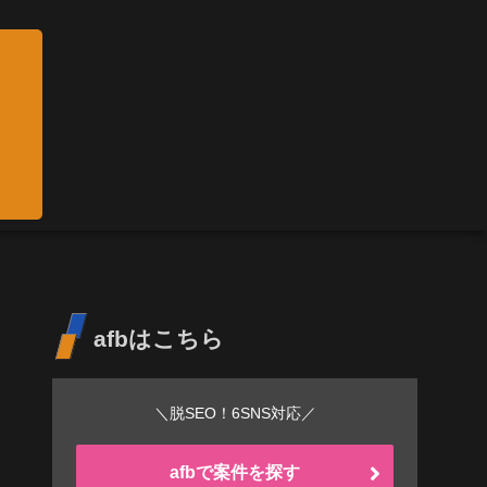
afbはこちら
＼脱SEO！6SNS対応／
afbで案件を探す