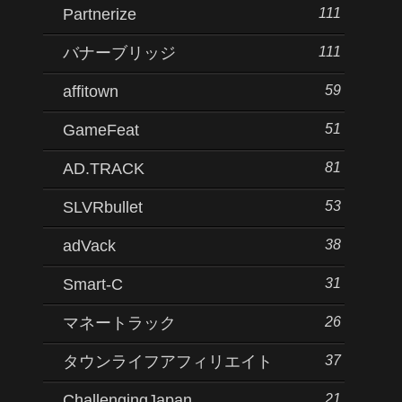
111
Partnerize
111
バナーブリッジ
59
affitown
51
GameFeat
81
AD.TRACK
53
SLVRbullet
38
adVack
31
Smart-C
26
マネートラック
37
タウンライフアフィリエイト
21
ChallengingJapan