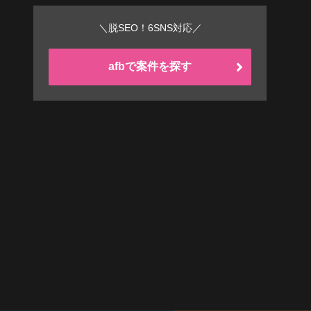
＼脱SEO！6SNS対応／
afbで案件を探す