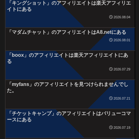
「キングショット」のアフィリエイトは楽天アフィリエ
イトにある
2026.08.04
「マダムチャット」のアフィリエイトはA8.netにある
2026.08.01
「boox」のアフィリエイトは楽天アフィリエイトにあ
る
2026.07.29
「myfans」のアフィリエイトを見つけられませんでし
た。
2026.07.21
「チケットキャンプ」のアフィリエイトはバリューコマ
ースにある
2026.07.19