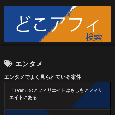
エンタメ
エンタメでよく見られている案件
「TVer」のアフィリエイトはもしもアフィリ
エイトにある