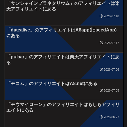
「サンシャインプラネタリウム」のアフィリエイトは楽
天アフィリエイトにある
2026.07.18
「datealive」のアフィリエイトはA8app(旧seedApp)
にある
2026.07.17
「pulsar」のアフィリエイトは楽天アフィリエイトにあ
る
2026.07.06
「モコム」のアフィリエイトはA8.netにある
2026.07.05
「モウマイローン」のアフィリエイトはもしもアフィリ
エイトにある
2026.06.27