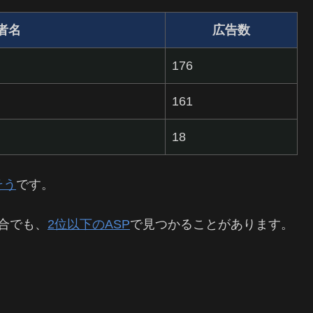
者名
広告数
176
161
18
そう
です。
合でも、
2位以下のASP
で見つかることがあります。