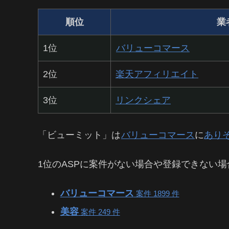
順位
業
1位
バリューコマース
2位
楽天アフィリエイト
3位
リンクシェア
「ビューミット」は
バリューコマース
に
あり
1位のASPに案件がない場合や登録できない場
バリューコマース
案件 1899 件
美容
案件 249 件