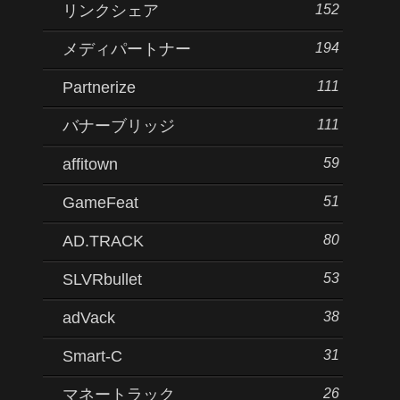
152
リンクシェア
194
メディパートナー
111
Partnerize
111
バナーブリッジ
59
affitown
51
GameFeat
80
AD.TRACK
53
SLVRbullet
38
adVack
31
Smart-C
26
マネートラック