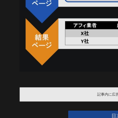
記事内に広
目