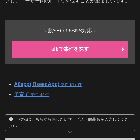
アし、ユーザー間の口コミを促すことが望ましいです。
＼脱SEO！6SNS対応／
afbで案件を探す
A8app(旧seedApp)
案件 917 件
子育て
案件 82 件
再検索はこちらから探したいサービス・商品名を入力してくだ
さい