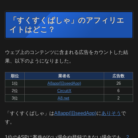
「すくすくぱしゃ」のアフィリエ
イトはどこ？
ウェブ上のコンテンツに含まれる広告をカウントした結
果、以下のようになりました。
順位
業者名
広告数
1位
A8app(旧seedApp)
26
2位
CircuitX
6
3位
A8.net
2
「すくすくぱしゃ」は
A8app(旧seedApp)
に
ありそう
で
す。
1位のASPに案件がない場合や登録できない場合でも、
2