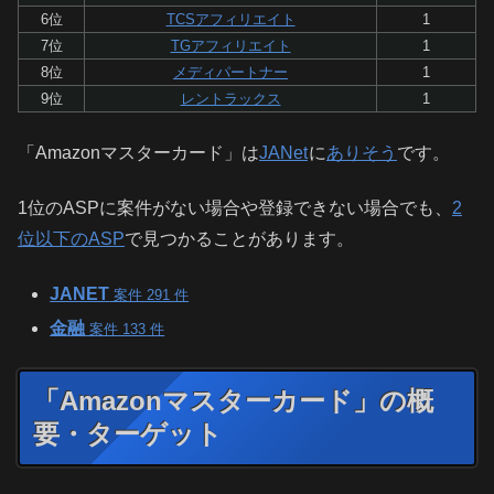
6位
TCSアフィリエイト
1
7位
TGアフィリエイト
1
8位
メディパートナー
1
9位
レントラックス
1
「Amazonマスターカード」は
JANet
に
ありそう
です。
1位のASPに案件がない場合や登録できない場合でも、
2
位以下のASP
で見つかることがあります。
JANET
案件 291 件
金融
案件 133 件
「Amazonマスターカード」の概
要・ターゲット