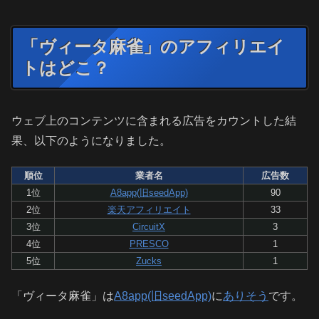
「ヴィータ麻雀」のアフィリエイ
トはどこ？
ウェブ上のコンテンツに含まれる広告をカウントした結
果、以下のようになりました。
順位
業者名
広告数
1位
A8app(旧seedApp)
90
2位
楽天アフィリエイト
33
3位
CircuitX
3
4位
PRESCO
1
5位
Zucks
1
「ヴィータ麻雀」は
A8app(旧seedApp)
に
ありそう
です。