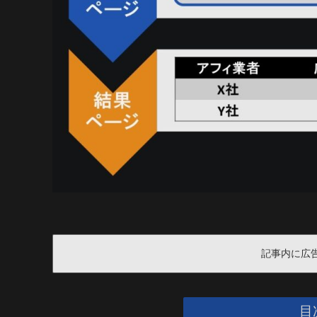
記事内に広
目