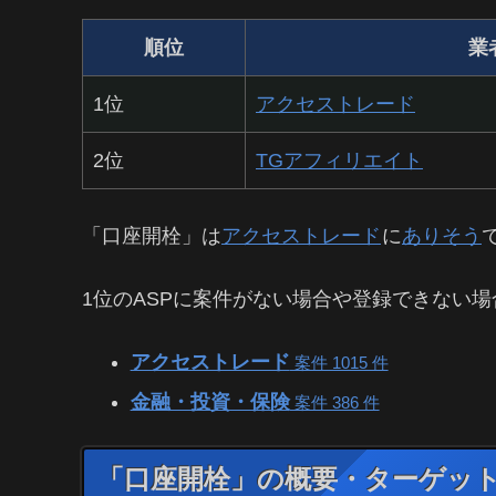
順位
業
1位
アクセストレード
2位
TGアフィリエイト
「口座開栓」は
アクセストレード
に
ありそう
1位のASPに案件がない場合や登録できない場
アクセストレード
案件 1015 件
金融・投資・保険
案件 386 件
「口座開栓」の概要・ターゲッ