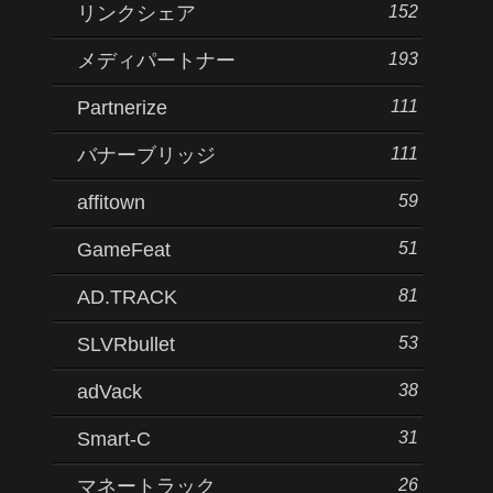
152
リンクシェア
193
メディパートナー
111
Partnerize
111
バナーブリッジ
59
affitown
51
GameFeat
81
AD.TRACK
53
SLVRbullet
38
adVack
31
Smart-C
26
マネートラック