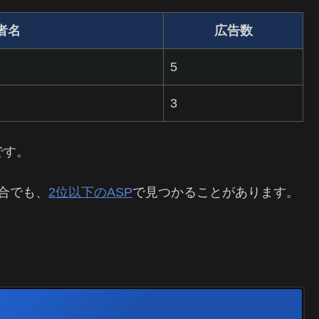
者名
広告数
5
3
です。
合でも、
2位以下のASP
で見つかることがあります。
ト