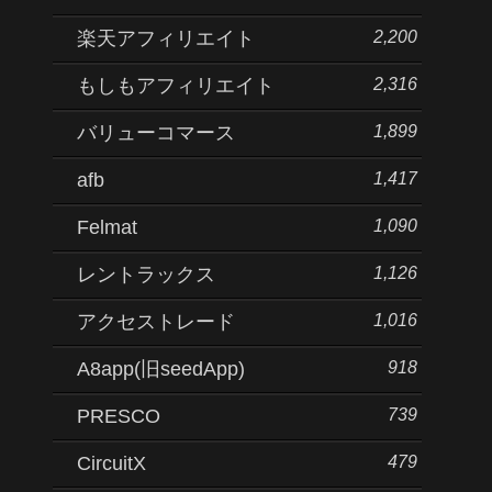
2,200
楽天アフィリエイト
2,316
もしもアフィリエイト
1,899
バリューコマース
1,417
afb
1,090
Felmat
1,126
レントラックス
1,016
アクセストレード
918
A8app(旧seedApp)
739
PRESCO
479
CircuitX