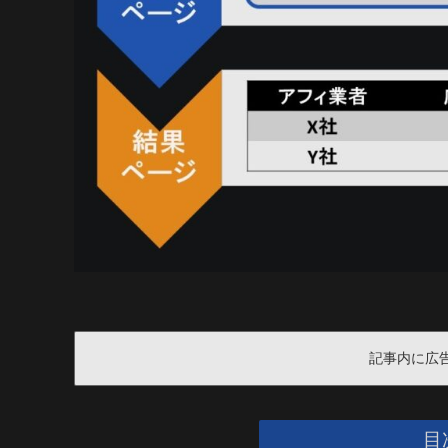
記事内に広
目