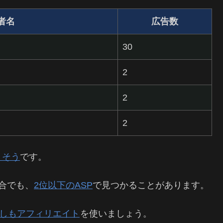
者名
広告数
30
2
2
2
りそう
です。
合でも、
2位以下のASP
で見つかることがあります。
しもアフィリエイト
を使いましょう。