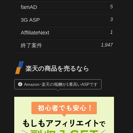
5
famAD
3
3G ASP
1
AffiliateNext
1,947
終了案件
楽天の商品を売るなら
Amazon･楽天の報酬が1番高いASPです