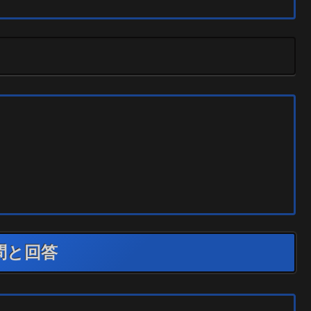
。
問と回答