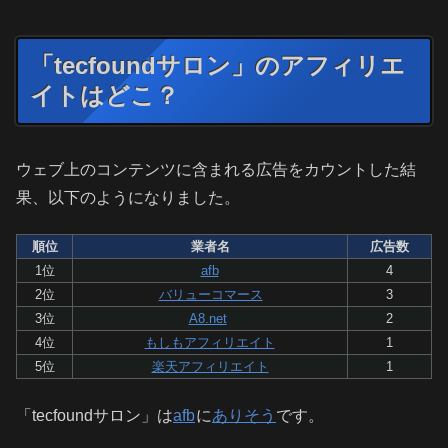
「tecfoundサロン」のアフィリエ
イトはどこ？
ウェブ上のコンテンツに含まれる広告をカウントした結
果、以下のようになりました。
順位
業者名
広告数
1位
afb
4
2位
バリューコマース
3
3位
A8.net
2
4位
もしもアフィリエイト
1
5位
楽天アフィリエイト
1
「tecfoundサロン」は
afb
に
ありそう
です。