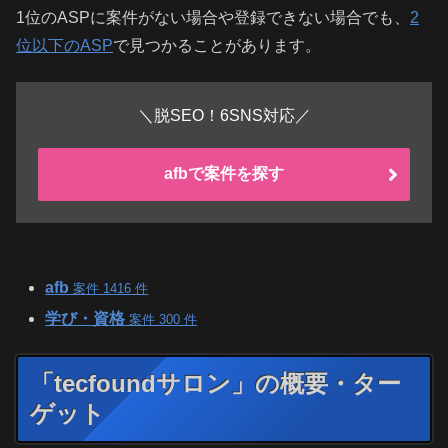
1位のASPに案件がない場合や登録できない場合でも、
2
位以下のASP
で見つかることがあります。
＼脱SEO！6SNS対応／
afbで案件を探す
afb
案件 1416 件
学び・資格
案件 300 件
「tecfoundサロン」の概要・ター
ゲット