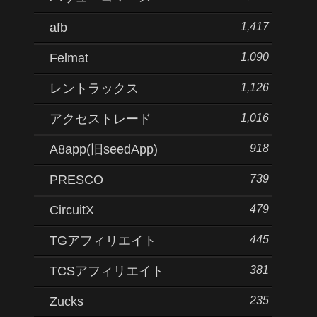
1,417
afb
1,090
Felmat
1,126
レントラックス
1,016
アクセストレード
918
A8app(旧seedApp)
739
PRESCO
479
CircuitX
445
TGアフィリエイト
381
TCSアフィリエイト
235
Zucks