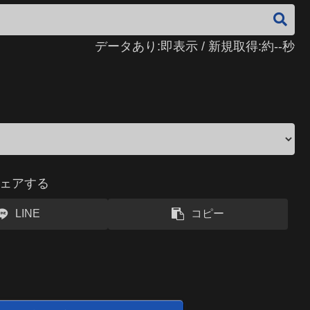
データあり:即表示 / 新規取得:約--秒
ェアする
LINE
コピー