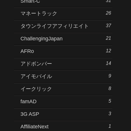
31
Smart-C
26
マネートラック
37
タウンライフアフィリエイト
21
ChallengingJapan
12
AFRo
14
アドボンバー
9
アイモバイル
8
イークリック
5
famAD
3
3G ASP
1
AffiliateNext