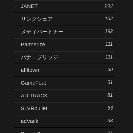
292
JANET
152
リンクシェア
192
メディパートナー
111
Partnerize
111
バナーブリッジ
59
affitown
51
GameFeat
81
AD.TRACK
53
SLVRbullet
38
adVack