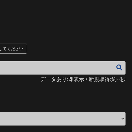
してください
データあり:即表示 / 新規取得:約--秒