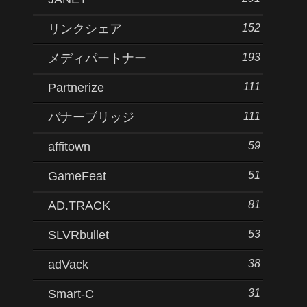
152
リンクシェア
193
メディパートナー
111
Partnerize
111
バナーブリッジ
59
affitown
51
GameFeat
81
AD.TRACK
53
SLVRbullet
38
adVack
31
Smart-C