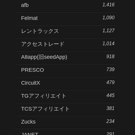
1,416
afb
1,090
Felmat
1,127
レントラックス
1,014
アクセストレード
918
A8app(旧seedApp)
739
PRESCO
479
CircuitX
445
TGアフィリエイト
381
TCSアフィリエイト
234
Zucks
291
JANET