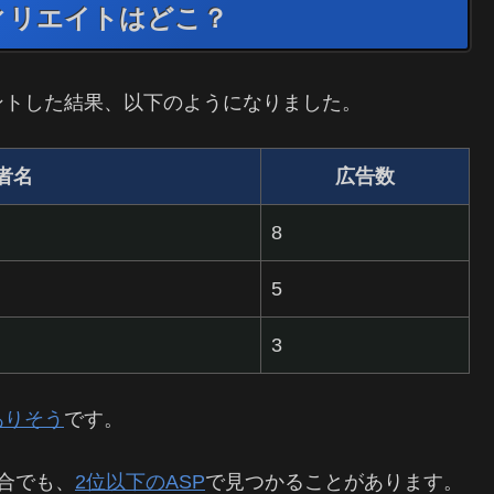
ィリエイトはどこ？
ントした結果、以下のようになりました。
者名
広告数
8
5
3
ありそう
です。
合でも、
2位以下のASP
で見つかることがあります。