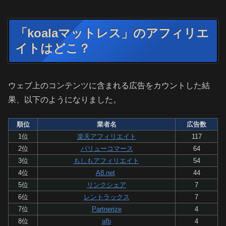
「koalaマットレス」のアフィリエ
イトはどこ？
ウェブ上のコンテンツに含まれる広告をカウントした結
果、以下のようになりました。
順位
業者名
広告数
1位
楽天アフィリエイト
117
2位
バリューコマース
64
3位
もしもアフィリエイト
54
4位
A8.net
44
5位
リンクシェア
7
6位
レントラックス
7
7位
Partnerize
4
8位
afb
4