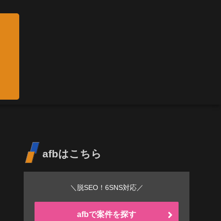
afbはこちら
＼脱SEO！6SNS対応／
afbで案件を探す