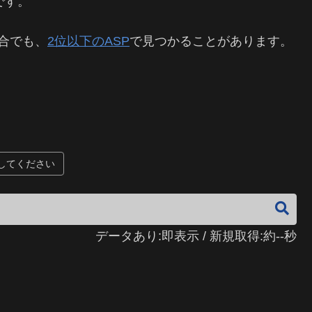
です。
合でも、
2位以下のASP
で見つかることがあります。
してください
データあり:即表示 / 新規取得:約--秒