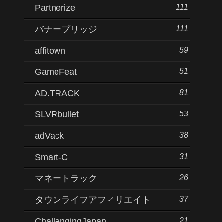
111
Partnerize
111
バナーブリッジ
59
affitown
51
GameFeat
81
AD.TRACK
53
SLVRbullet
38
adVack
31
Smart-C
26
マネートラック
37
タウンライフアフィリエイト
21
ChallengingJapan