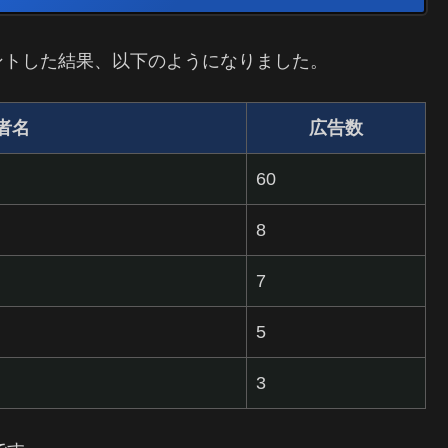
ントした結果、以下のようになりました。
者名
広告数
60
8
7
5
3