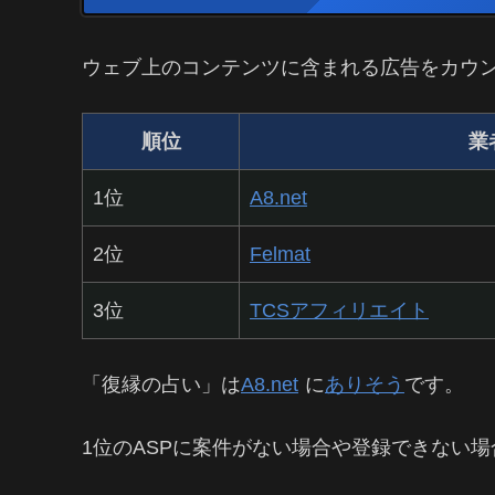
ウェブ上のコンテンツに含まれる広告をカウ
順位
業
1位
A8.net
2位
Felmat
3位
TCSアフィリエイト
「復縁の占い」は
A8.net
に
ありそう
です。
1位のASPに案件がない場合や登録できない場