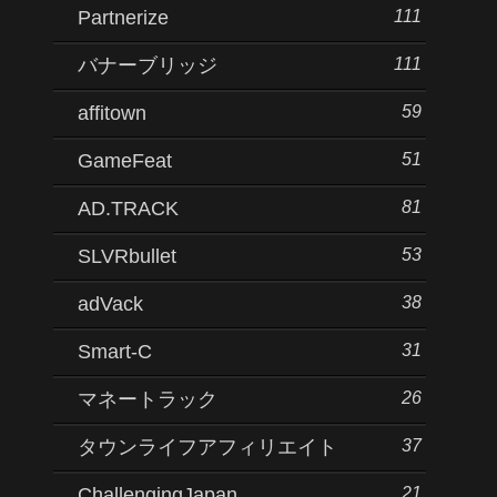
111
Partnerize
111
バナーブリッジ
59
affitown
51
GameFeat
81
AD.TRACK
53
SLVRbullet
38
adVack
31
Smart-C
26
マネートラック
37
タウンライフアフィリエイト
21
ChallengingJapan