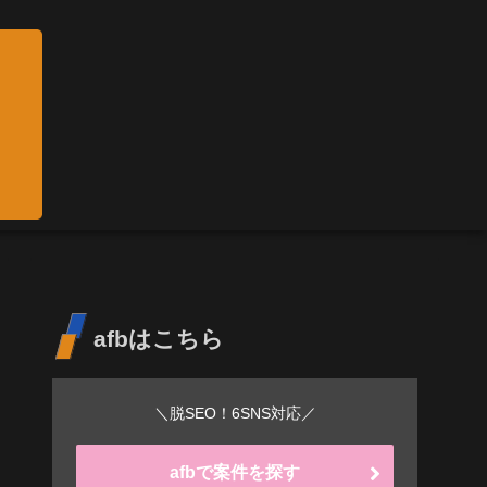
afbはこちら
＼脱SEO！6SNS対応／
afbで案件を探す