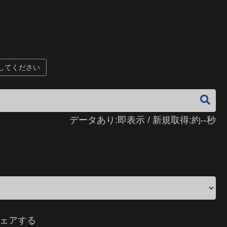
してください
データあり:即表示 / 新規取得:約--秒
ェアする