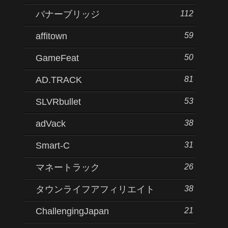
112
バナーブリッジ
59
affitown
50
GameFeat
81
AD.TRACK
53
SLVRbullet
38
adVack
31
Smart-C
26
マネートラック
38
タウンライフアフィリエイト
21
ChallengingJapan