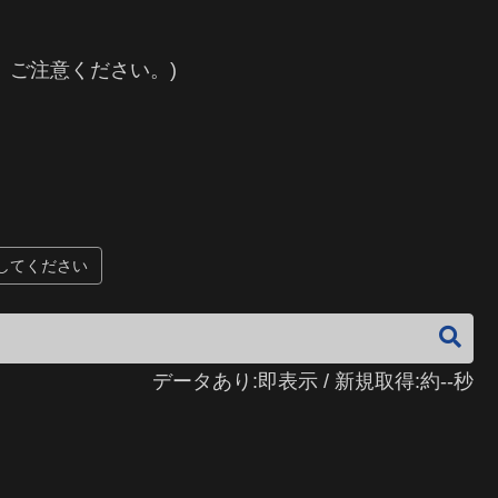
。ご注意ください。)
してください
データあり:即表示 / 新規取得:約--秒