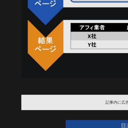
記事内に広
目