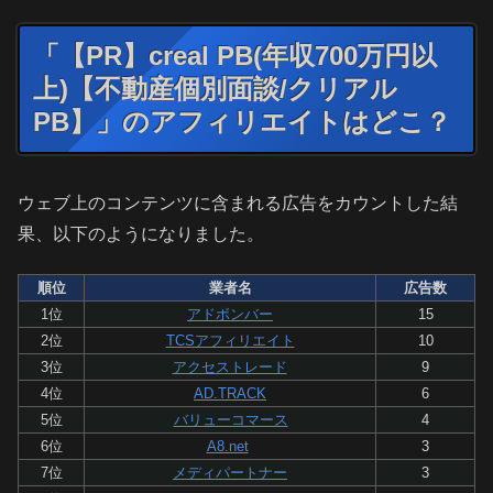
「【PR】creal PB(年収700万円以
上)【不動産個別面談/クリアル
PB】」のアフィリエイトはどこ？
ウェブ上のコンテンツに含まれる広告をカウントした結
果、以下のようになりました。
順位
業者名
広告数
1位
アドボンバー
15
2位
TCSアフィリエイト
10
3位
アクセストレード
9
4位
AD.TRACK
6
5位
バリューコマース
4
6位
A8.net
3
7位
メディパートナー
3